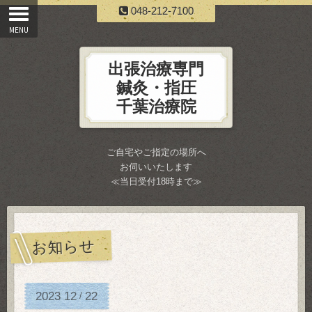
048-212-7100
出張治療専門
鍼灸・指圧
千葉治療院
ご自宅やご指定の場所へ
お伺いいたします
≪当日受付18時まで≫
お知らせ
2023
12
22
/