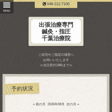
048-212-7100
出張治療専門
鍼灸・指圧
千葉治療院
ご自宅やご指定の場所へ
お伺いいたします
≪当日受付18時まで≫
予約状況
« 前の月
2026年08月
次の月 »