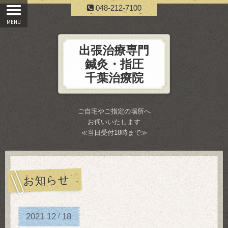
048-212-7100
出張治療専門
鍼灸・指圧
千葉治療院
ご自宅やご指定の場所へ
お伺いいたします
≪当日受付18時まで≫
お知らせ
2021
12
18
/