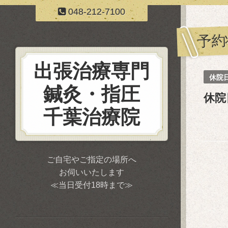
048-212-7100
予約
出張治療専門
休院
鍼灸・指圧
休院
千葉治療院
ご自宅やご指定の場所へ
お伺いいたします
≪当日受付18時まで≫