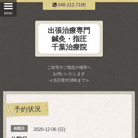
048-212-7100
出張治療専門
鍼灸・指圧
千葉治療院
ご自宅やご指定の場所へ
お伺いいたします
≪当日受付18時まで≫
予約状況
休院日
2020-12-06 (日)